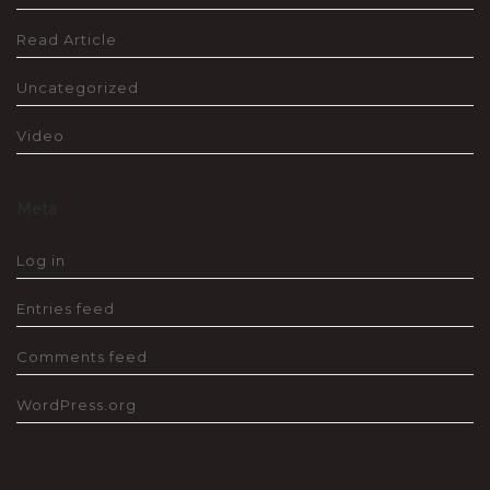
Read Article
Uncategorized
Video
Meta
Log in
Entries feed
Comments feed
WordPress.org