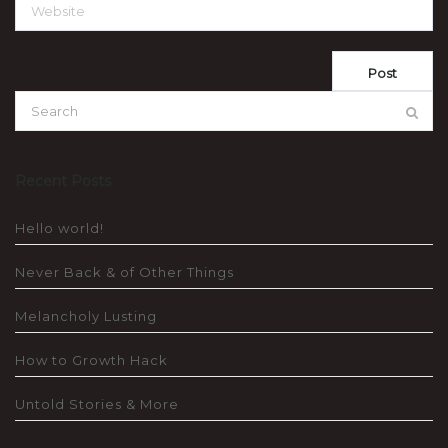
Recent Posts
Hello world!
Never Back & of Other Things
Melancholy Lusting
How to Growth Hack
Untold Stories & More